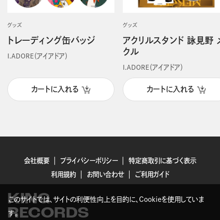
グッズ
グッズ
トレーディング缶バッジ
アクリルスタンド 詠見野 
クル
I.ADORE（アイアドア）
I.ADORE（アイアドア）
カートに入れる
カートに入れる
会社概要
プライバシーポリシー
特定商取引に基づく表示
利用規約
お問い合わせ
ご利用ガイド
KING
このサイトでは、サイトの利便性向上を目的に、Cookieを使用していま
RECORDS
す。