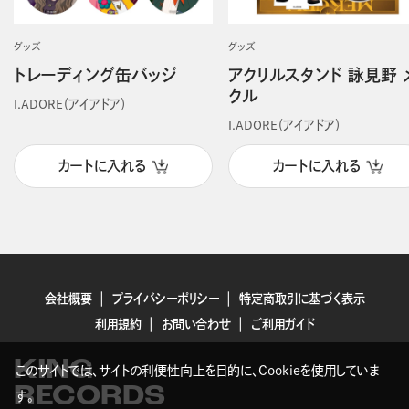
グッズ
グッズ
トレーディング缶バッジ
アクリルスタンド 詠見野 
クル
I.ADORE（アイアドア）
I.ADORE（アイアドア）
カートに入れる
カートに入れる
会社概要
プライバシーポリシー
特定商取引に基づく表示
利用規約
お問い合わせ
ご利用ガイド
KING
このサイトでは、サイトの利便性向上を目的に、Cookieを使用していま
RECORDS
す。