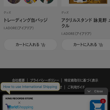
グッズ
グッズ
トレーディング缶バッジ
アクリルスタンド 詠見野 
クル
I.ADORE（アイアドア）
I.ADORE（アイアドア）
カートに入れる
カートに入れる
会社概要
プライバシーポリシー
特定商取引に基づく表示
利用規約
お問い合わせ
ご利用ガイド
KING
このサイトでは、サイトの利便性向上を目的に、Cookieを使用していま
RECORDS
す。