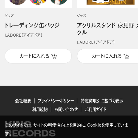
グッズ
グッズ
トレーディング缶バッジ
アクリルスタンド 詠見野 
クル
I.ADORE（アイアドア）
I.ADORE（アイアドア）
カートに入れる
カートに入れる
会社概要
プライバシーポリシー
特定商取引に基づく表示
利用規約
お問い合わせ
ご利用ガイド
KING
このサイトでは、サイトの利便性向上を目的に、Cookieを使用していま
RECORDS
す。