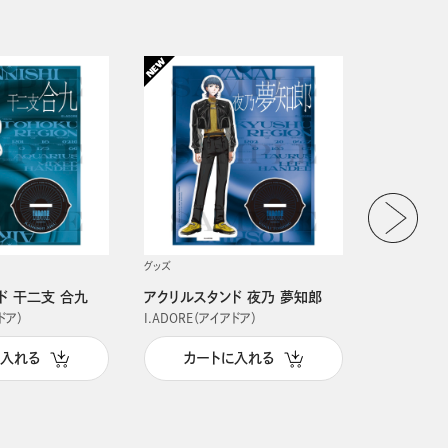
グッズ
グッズ
ド 干二支 合九
アクリルスタンド 夜乃 夢知郎
アクリルス
ドア）
I.ADORE（アイアドア）
I.ADORE（
に入れる
カートに入れる
カー