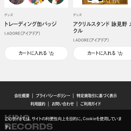
グッズ
グッズ
トレーディング缶バッジ
アクリルスタンド 詠見野 
クル
I.ADORE（アイアドア）
I.ADORE（アイアドア）
カートに入れる
カートに入れる
会社概要
プライバシーポリシー
特定商取引に基づく表示
利用規約
お問い合わせ
ご利用ガイド
KING
このサイトでは、サイトの利便性向上を目的に、Cookieを使用していま
RECORDS
す。