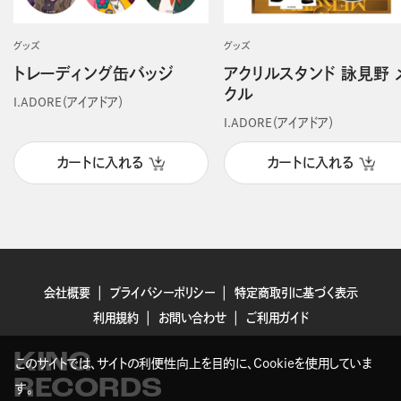
グッズ
グッズ
トレーディング缶バッジ
アクリルスタンド 詠見野 
クル
I.ADORE（アイアドア）
I.ADORE（アイアドア）
カートに入れる
カートに入れる
会社概要
プライバシーポリシー
特定商取引に基づく表示
利用規約
お問い合わせ
ご利用ガイド
KING
このサイトでは、サイトの利便性向上を目的に、Cookieを使用していま
RECORDS
す。