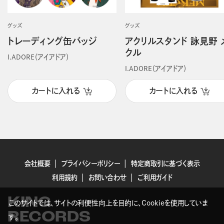
グッズ
グッズ
トレーディング缶バッジ
アクリルスタンド 詠見野 
クル
I.ADORE（アイアドア）
I.ADORE（アイアドア）
カートに入れる
カートに入れる
会社概要
プライバシーポリシー
特定商取引に基づく表示
利用規約
お問い合わせ
ご利用ガイド
KING
このサイトでは、サイトの利便性向上を目的に、Cookieを使用していま
RECORDS
す。