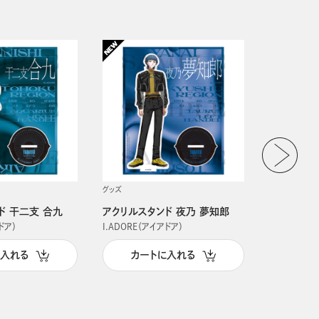
グッズ
グッズ
ド 干二支 合九
アクリルスタンド 夜乃 夢知郎
アクリルス
ドア）
I.ADORE（アイアドア）
I.ADORE（
に入れる
カートに入れる
カー