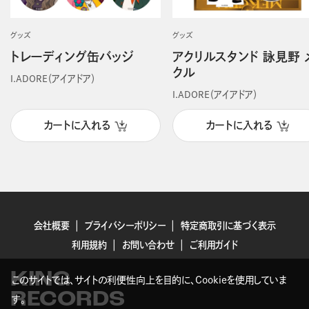
グッズ
グッズ
トレーディング缶バッジ
アクリルスタンド 詠見野 
クル
I.ADORE（アイアドア）
I.ADORE（アイアドア）
カートに入れる
カートに入れる
会社概要
プライバシーポリシー
特定商取引に基づく表示
利用規約
お問い合わせ
ご利用ガイド
KING
このサイトでは、サイトの利便性向上を目的に、Cookieを使用していま
RECORDS
す。