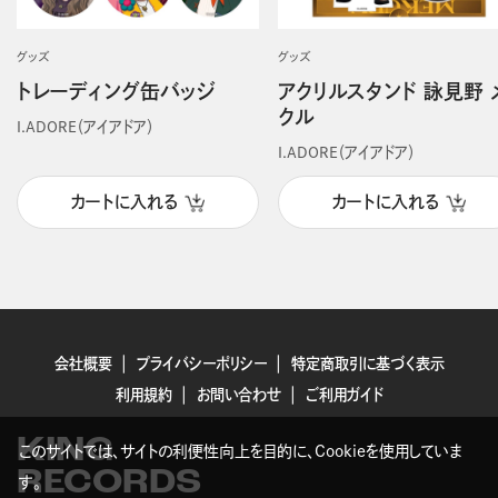
グッズ
グッズ
トレーディング缶バッジ
アクリルスタンド 詠見野 
クル
I.ADORE（アイアドア）
I.ADORE（アイアドア）
カートに入れる
カートに入れる
会社概要
プライバシーポリシー
特定商取引に基づく表示
利用規約
お問い合わせ
ご利用ガイド
KING
このサイトでは、サイトの利便性向上を目的に、Cookieを使用していま
RECORDS
す。