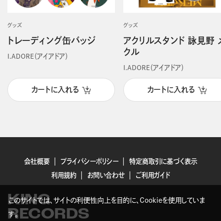
グッズ
グッズ
トレーディング缶バッジ
アクリルスタンド 詠見野 
クル
I.ADORE（アイアドア）
I.ADORE（アイアドア）
カートに入れる
カートに入れる
会社概要
プライバシーポリシー
特定商取引に基づく表示
利用規約
お問い合わせ
ご利用ガイド
KING
このサイトでは、サイトの利便性向上を目的に、Cookieを使用していま
RECORDS
す。