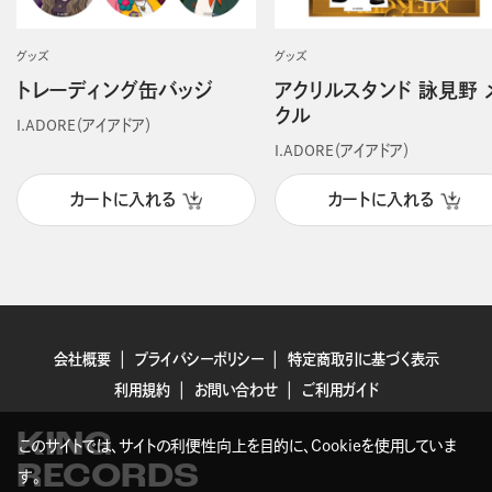
グッズ
グッズ
トレーディング缶バッジ
アクリルスタンド 詠見野 
クル
I.ADORE（アイアドア）
I.ADORE（アイアドア）
カートに入れる
カートに入れる
会社概要
プライバシーポリシー
特定商取引に基づく表示
利用規約
お問い合わせ
ご利用ガイド
KING
このサイトでは、サイトの利便性向上を目的に、Cookieを使用していま
RECORDS
す。