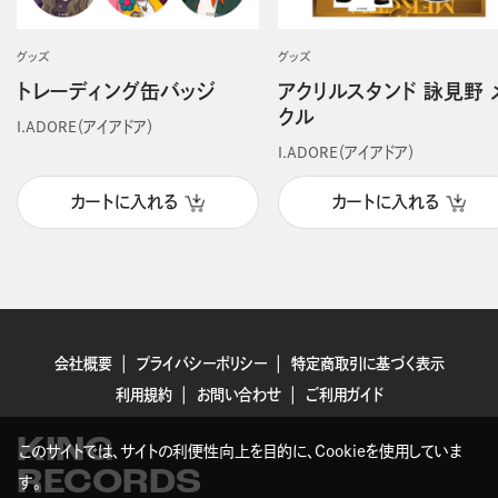
グッズ
グッズ
トレーディング缶バッジ
アクリルスタンド 詠見野 
クル
I.ADORE（アイアドア）
I.ADORE（アイアドア）
カートに入れる
カートに入れる
会社概要
プライバシーポリシー
特定商取引に基づく表示
利用規約
お問い合わせ
ご利用ガイド
KING
このサイトでは、サイトの利便性向上を目的に、Cookieを使用していま
RECORDS
す。