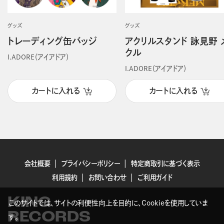
グッズ
グッズ
トレーディング缶バッジ
アクリルスタンド 詠見野 
クル
I.ADORE（アイアドア）
I.ADORE（アイアドア）
カートに入れる
カートに入れる
会社概要
プライバシーポリシー
特定商取引に基づく表示
利用規約
お問い合わせ
ご利用ガイド
KING
このサイトでは、サイトの利便性向上を目的に、Cookieを使用していま
RECORDS
す。