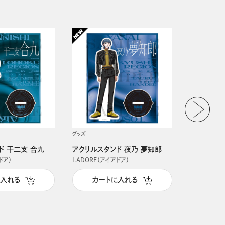
グッズ
グッズ
ド 干二支 合九
アクリルスタンド 夜乃 夢知郎
アクリルス
ドア）
I.ADORE（アイアドア）
I.ADORE（
に入れる
カートに入れる
カー