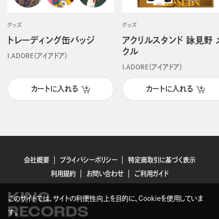
グッズ
グッズ
トレーディング缶バッジ
アクリルスタンド 詠見野 
クル
I.ADORE（アイアドア）
I.ADORE（アイアドア）
カートに入れる
カートに入れる
会社概要
プライバシーポリシー
特定商取引に基づく表示
利用規約
お問い合わせ
ご利用ガイド
KING
このサイトでは、サイトの利便性向上を目的に、Cookieを使用していま
RECORDS
す。