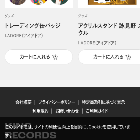
グッズ
グッズ
トレーディング缶バッジ
アクリルスタンド 詠見野 
クル
I.ADORE（アイアドア）
I.ADORE（アイアドア）
カートに入れる
カートに入れる
会社概要
プライバシーポリシー
特定商取引に基づく表示
利用規約
お問い合わせ
ご利用ガイド
KING
このサイトでは、サイトの利便性向上を目的に、Cookieを使用していま
RECORDS
す。