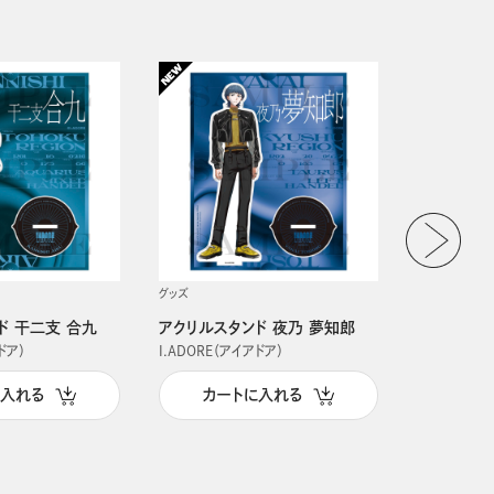
グッズ
グッズ
ド 干二支 合九
アクリルスタンド 夜乃 夢知郎
アクリルス
ドア）
I.ADORE（アイアドア）
I.ADORE（
に入れる
カートに入れる
カー