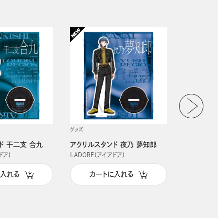
グッズ
グッズ
ド 干二支 合九
アクリルスタンド 夜乃 夢知郎
アクリルス
ドア）
I.ADORE（アイアドア）
I.ADORE（
に入れる
カートに入れる
カー