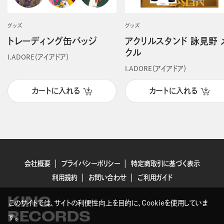
グッズ
グッズ
トレーディング缶バッジ
アクリルスタンド 詠見野 
クル
I.ADORE（アイアドア）
I.ADORE（アイアドア）
カートに入れる
カートに入れる
会社概要
プライバシーポリシー
特定商取引に基づく表示
利用規約
お問い合わせ
ご利用ガイド
KING
このサイトでは、サイトの利便性向上を目的に、Cookieを使用していま
RECORDS
す。