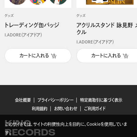
グッズ
グッズ
トレーディング缶バッジ
アクリルスタンド 詠見野 
クル
I.ADORE（アイアドア）
I.ADORE（アイアドア）
カートに入れる
カートに入れる
会社概要
プライバシーポリシー
特定商取引に基づく表示
利用規約
お問い合わせ
ご利用ガイド
KING
このサイトでは、サイトの利便性向上を目的に、Cookieを使用していま
RECORDS
す。