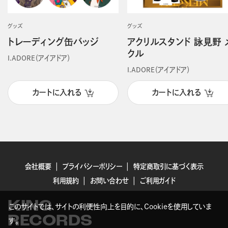
グッズ
グッズ
トレーディング缶バッジ
アクリルスタンド 詠見野 
クル
I.ADORE（アイアドア）
I.ADORE（アイアドア）
カートに入れる
カートに入れる
会社概要
プライバシーポリシー
特定商取引に基づく表示
利用規約
お問い合わせ
ご利用ガイド
KING
このサイトでは、サイトの利便性向上を目的に、Cookieを使用していま
RECORDS
す。