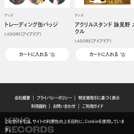
グッズ
グッズ
トレーディング缶バッジ
アクリルスタンド 詠見野 
クル
I.ADORE（アイアドア）
I.ADORE（アイアドア）
カートに入れる
カートに入れる
会社概要
プライバシーポリシー
特定商取引に基づく表示
利用規約
お問い合わせ
ご利用ガイド
KING
このサイトでは、サイトの利便性向上を目的に、Cookieを使用していま
RECORDS
す。