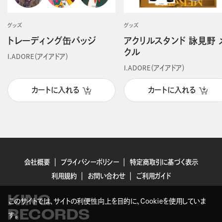
グッズ
グッズ
トレーディング缶バッジ
アクリルスタンド 詠見野 
クル
I.ADORE（アイアドア）
I.ADORE（アイアドア）
カートに入れる
カートに入れる
会社概要
プライバシーポリシー
特定商取引に基づく表示
利用規約
お問い合わせ
ご利用ガイド
KING
このサイトでは、サイトの利便性向上を目的に、Cookieを使用していま
RECORDS
す。