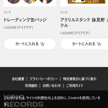
グッズ
グッズ
トレーディング缶バッジ
アクリルスタンド 詠見野 
クル
I.ADORE（アイアドア）
I.ADORE（アイアドア）
カートに入れる
カートに入れる
会社概要
プライバシーポリシー
特定商取引に基づく表示
利用規約
お問い合わせ
ご利用ガイド
KING
このサイトでは、サイトの利便性向上を目的に、Cookieを使用していま
RECORDS
す。