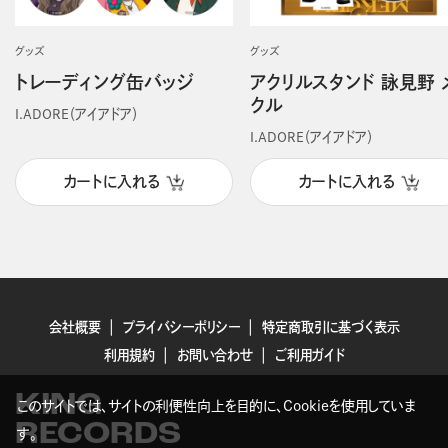
グッズ
グッズ
トレーディング缶バッジ
アクリルスタンド 詠見野 
クル
I.ADORE（アイアドア）
I.ADORE（アイアドア）
カートに入れる
カートに入れる
会社概要
プライバシーポリシー
特定商取引に基づく表示
利用規約
お問い合わせ
ご利用ガイド
KING
このサイトでは、サイトの利便性向上を目的に、Cookieを使用していま
RECORDS
す。