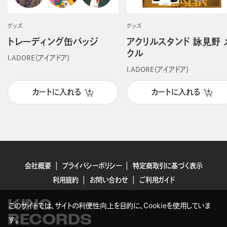
グッズ
グッズ
トレーディング缶バッジ
アクリルスタンド 詠見野 
クル
I.ADORE（アイアドア）
I.ADORE（アイアドア）
カートに入れる
カートに入れる
会社概要
プライバシーポリシー
特定商取引に基づく表示
利用規約
お問い合わせ
ご利用ガイド
KING
このサイトでは、サイトの利便性向上を目的に、Cookieを使用していま
RECORDS
す。