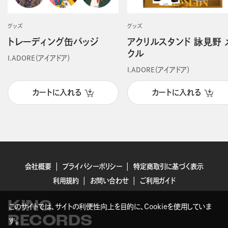
グッズ
グッズ
トレーディング缶バッジ
アクリルスタンド 詠見野 
クル
I.ADORE（アイアドア）
I.ADORE（アイアドア）
カートに入れる
カートに入れる
会社概要
プライバシーポリシー
特定商取引に基づく表示
利用規約
お問い合わせ
ご利用ガイド
KING
このサイトでは、サイトの利便性向上を目的に、Cookieを使用していま
RECORDS
す。