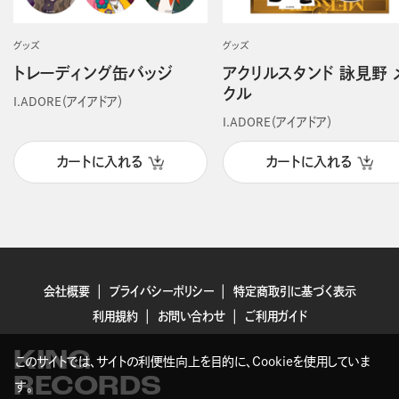
グッズ
グッズ
トレーディング缶バッジ
アクリルスタンド 詠見野 
クル
I.ADORE（アイアドア）
I.ADORE（アイアドア）
カートに入れる
カートに入れる
会社概要
プライバシーポリシー
特定商取引に基づく表示
利用規約
お問い合わせ
ご利用ガイド
KING
このサイトでは、サイトの利便性向上を目的に、Cookieを使用していま
RECORDS
す。