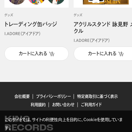
グッズ
グッズ
トレーディング缶バッジ
アクリルスタンド 詠見野 
クル
I.ADORE（アイアドア）
I.ADORE（アイアドア）
カートに入れる
カートに入れる
会社概要
プライバシーポリシー
特定商取引に基づく表示
利用規約
お問い合わせ
ご利用ガイド
KING
このサイトでは、サイトの利便性向上を目的に、Cookieを使用していま
RECORDS
す。