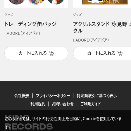
グッズ
グッズ
トレーディング缶バッジ
アクリルスタンド 詠見野 
クル
I.ADORE（アイアドア）
I.ADORE（アイアドア）
カートに入れる
カートに入れる
会社概要
プライバシーポリシー
特定商取引に基づく表示
利用規約
お問い合わせ
ご利用ガイド
KING
このサイトでは、サイトの利便性向上を目的に、Cookieを使用していま
RECORDS
す。