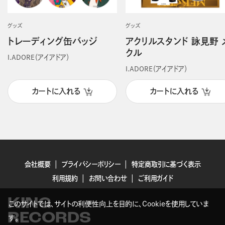
グッズ
グッズ
トレーディング缶バッジ
アクリルスタンド 詠見野 
クル
I.ADORE（アイアドア）
I.ADORE（アイアドア）
カートに入れる
カートに入れる
会社概要
プライバシーポリシー
特定商取引に基づく表示
利用規約
お問い合わせ
ご利用ガイド
KING
このサイトでは、サイトの利便性向上を目的に、Cookieを使用していま
RECORDS
す。