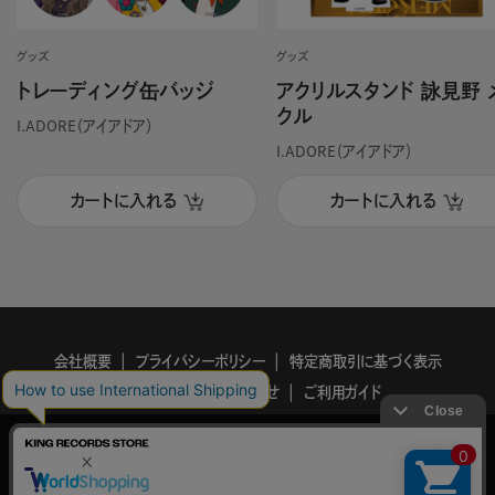
グッズ
グッズ
トレーディング缶バッジ
アクリルスタンド 詠見野 
クル
I.ADORE（アイアドア）
I.ADORE（アイアドア）
カートに入れる
カートに入れる
会社概要
プライバシーポリシー
特定商取引に基づく表示
利用規約
お問い合わせ
ご利用ガイド
KING
このサイトでは、サイトの利便性向上を目的に、Cookieを使用していま
RECORDS
す。