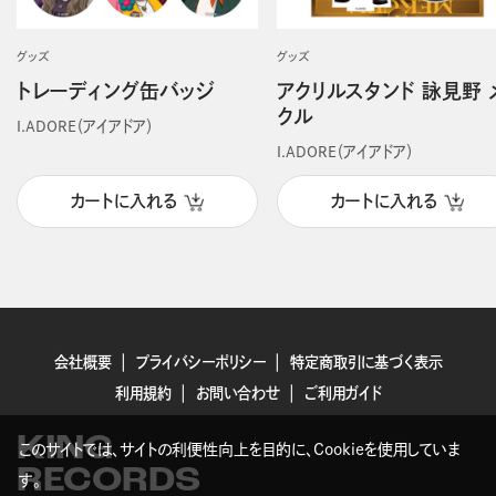
グッズ
グッズ
トレーディング缶バッジ
アクリルスタンド 詠見野 
クル
I.ADORE（アイアドア）
I.ADORE（アイアドア）
カートに入れる
カートに入れる
会社概要
プライバシーポリシー
特定商取引に基づく表示
利用規約
お問い合わせ
ご利用ガイド
KING
このサイトでは、サイトの利便性向上を目的に、Cookieを使用していま
RECORDS
す。