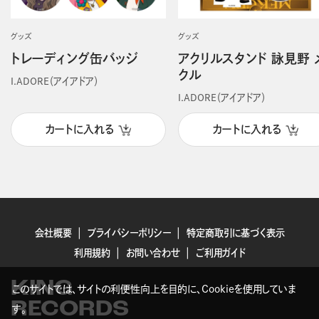
グッズ
グッズ
トレーディング缶バッジ
アクリルスタンド 詠見野 
クル
I.ADORE（アイアドア）
I.ADORE（アイアドア）
カートに入れる
カートに入れる
会社概要
プライバシーポリシー
特定商取引に基づく表示
利用規約
お問い合わせ
ご利用ガイド
KING
このサイトでは、サイトの利便性向上を目的に、Cookieを使用していま
RECORDS
す。