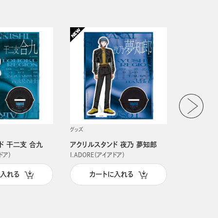
グッズ
グッズ
ド 干二支 合九
アクリルスタンド 夜乃 夢知郎
アクリルス
ドア）
I.ADORE（アイアドア）
I.ADORE（
に入れる
カートに入れる
カー