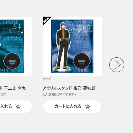
グッズ
グッズ
ド 干二支 合九
アクリルスタンド 夜乃 夢知郎
アクリルス
ドア）
I.ADORE（アイアドア）
I.ADORE（
に入れる
カートに入れる
カー