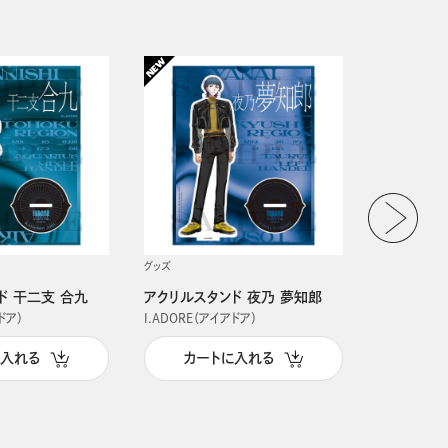
グッズ
グッズ
ド 干二支 合九
アクリルスタンド 夜乃 夢知郎
アクリルス
ドア）
I.ADORE（アイアドア）
I.ADORE（
に入れる
カートに入れる
カー