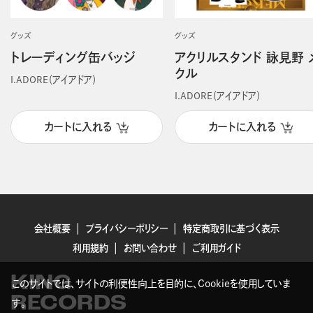
グッズ
グッズ
トレーディング缶バッジ
アクリルスタンド 詠見野 
クル
I.ADORE（アイアドア）
I.ADORE（アイアドア）
カートに入れる
カートに入れる
会社概要
プライバシーポリシー
特定商取引に基づく表示
利用規約
お問い合わせ
ご利用ガイド
KING
このサイトでは、サイトの利便性向上を目的に、Cookieを使用していま
RECORDS
す。