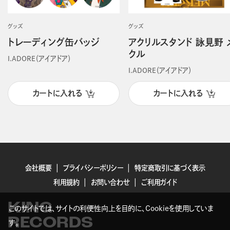
グッズ
グッズ
トレーディング缶バッジ
アクリルスタンド 詠見野 
クル
I.ADORE（アイアドア）
I.ADORE（アイアドア）
カートに入れる
カートに入れる
会社概要
プライバシーポリシー
特定商取引に基づく表示
利用規約
お問い合わせ
ご利用ガイド
KING
このサイトでは、サイトの利便性向上を目的に、Cookieを使用していま
RECORDS
す。