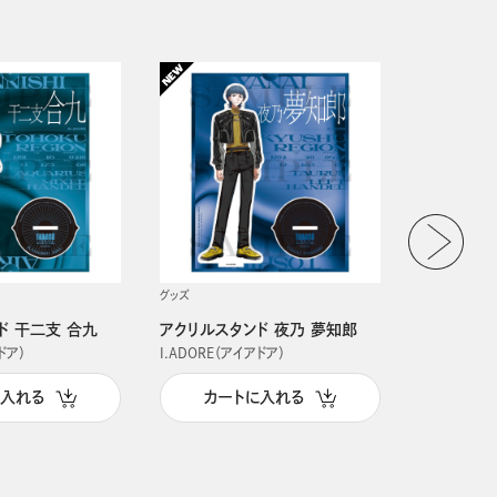
グッズ
グッズ
ド 干二支 合九
アクリルスタンド 夜乃 夢知郎
アクリルス
ドア）
I.ADORE（アイアドア）
I.ADORE（
に入れる
カートに入れる
カー