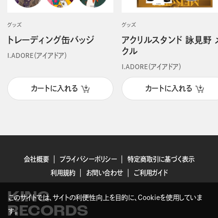
グッズ
グッズ
トレーディング缶バッジ
アクリルスタンド 詠見野 
クル
I.ADORE（アイアドア）
I.ADORE（アイアドア）
カートに入れる
カートに入れる
会社概要
プライバシーポリシー
特定商取引に基づく表示
利用規約
お問い合わせ
ご利用ガイド
KING
このサイトでは、サイトの利便性向上を目的に、Cookieを使用していま
RECORDS
す。