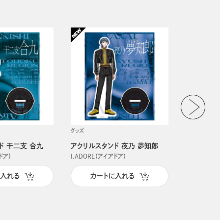
グッズ
グッズ
ド 干二支 合九
アクリルスタンド 夜乃 夢知郎
アクリルス
ドア）
I.ADORE（アイアドア）
I.ADORE（
に入れる
カートに入れる
カー