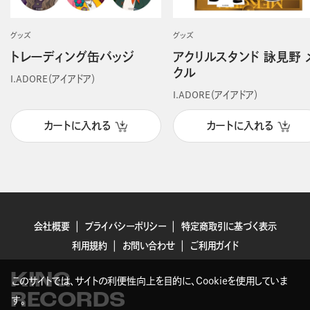
グッズ
グッズ
トレーディング缶バッジ
アクリルスタンド 詠見野 
クル
I.ADORE（アイアドア）
I.ADORE（アイアドア）
カートに入れる
カートに入れる
会社概要
プライバシーポリシー
特定商取引に基づく表示
利用規約
お問い合わせ
ご利用ガイド
KING
このサイトでは、サイトの利便性向上を目的に、Cookieを使用していま
RECORDS
す。