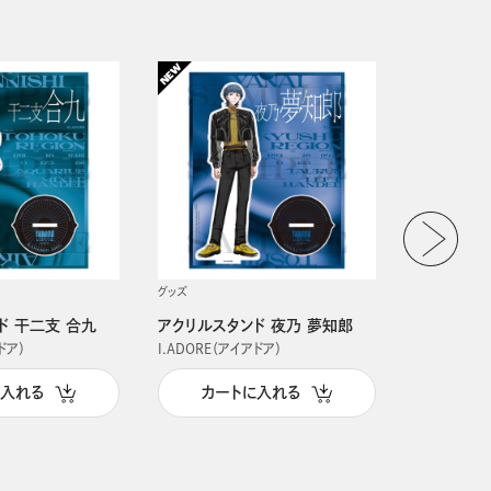
グッズ
グッズ
ド 干二支 合九
アクリルスタンド 夜乃 夢知郎
アクリルス
ドア）
I.ADORE（アイアドア）
I.ADORE（
に入れる
カートに入れる
カー