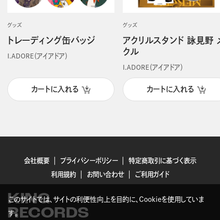
グッズ
グッズ
トレーディング缶バッジ
アクリルスタンド 詠見野 
クル
I.ADORE（アイアドア）
I.ADORE（アイアドア）
カートに入れる
カートに入れる
会社概要
プライバシーポリシー
特定商取引に基づく表示
利用規約
お問い合わせ
ご利用ガイド
KING
このサイトでは、サイトの利便性向上を目的に、Cookieを使用していま
RECORDS
す。