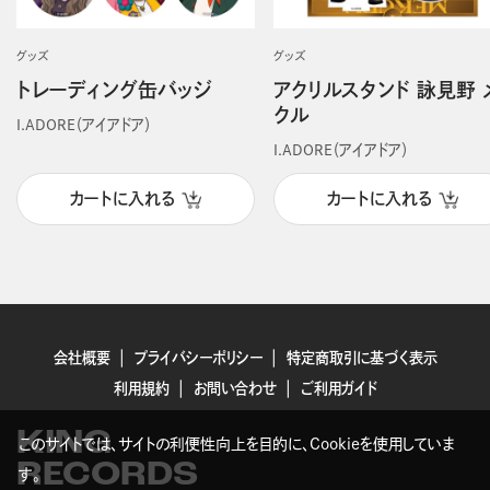
グッズ
グッズ
トレーディング缶バッジ
アクリルスタンド 詠見野 
クル
I.ADORE（アイアドア）
I.ADORE（アイアドア）
カートに入れる
カートに入れる
会社概要
プライバシーポリシー
特定商取引に基づく表示
利用規約
お問い合わせ
ご利用ガイド
KING
このサイトでは、サイトの利便性向上を目的に、Cookieを使用していま
RECORDS
す。