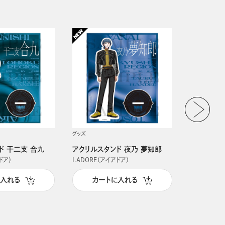
グッズ
グッズ
ド 干二支 合九
アクリルスタンド 夜乃 夢知郎
アクリルス
ドア）
I.ADORE（アイアドア）
I.ADORE（
に入れる
カートに入れる
カー