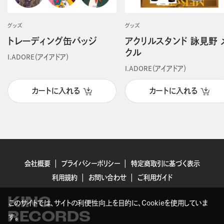
グッズ
グッズ
トレーディング缶バッジ
アクリルスタンド 詠見野 
クル
I.ADORE（アイアドア）
I.ADORE（アイアドア）
カートに入れる
カートに入れる
会社概要
プライバシーポリシー
特定商取引に基づく表示
利用規約
お問い合わせ
ご利用ガイド
KING
このサイトでは、サイトの利便性向上を目的に、Cookieを使用していま
RECORDS
す。